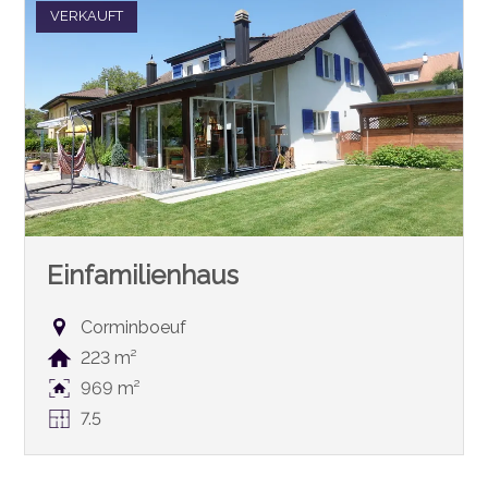
VERKAUFT
Einfamilienhaus
Corminboeuf
223 m²
969 m²
7.5