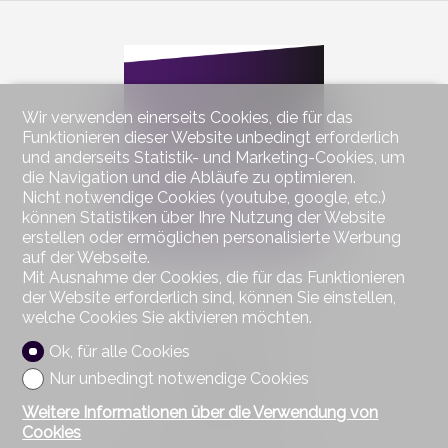
Wir verwenden einerseits Cookies, die für das
Funktionieren dieser Website unbedingt erforderlich
und anderseits Statistik- und Marketing-Cookies, um
die Navigation und die Abläufe zu optimieren.
Nicht notwendige Cookies (youtube, google, etc.)
können Statistiken über Ihre Nutzung der Website
erstellen oder ermöglichen personalisierte Werbung
auf der Webseite.
Mit Ausnahme der Cookies, die für das Funktionieren
Kontaktieren Sie uns
der Website erforderlich sind, können Sie einstellen,
Partnerimmo SA
welche Cookies Sie aktivieren möchten.
Rue sur le Pont 2
1055 Froideville
Ok, für alle Cookies
Tel.
021 801 36 00
Nur unbedingt notwendige Cookies
Mob.
076 585 64 63
Fax 021 801 23 38
Weitere Informationen über die Verwendung von
info@partnerimmo.ch
Cookies