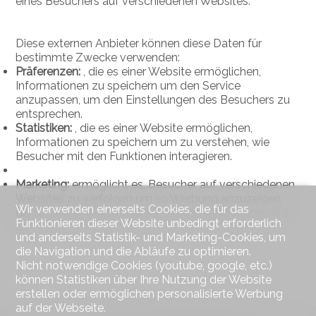
eines Besuchers auf verschiedenen Websites.
Diese externen Anbieter können diese Daten für
bestimmte Zwecke verwenden:
Präferenzen:
, die es einer Website ermöglichen,
Informationen zu speichern um den Service
anzupassen, um den Einstellungen des Besuchers zu
entsprechen.
Statistiken:
, die es einer Website ermöglichen,
Informationen zu speichern um zu verstehen, wie
Besucher mit den Funktionen interagieren.
Marketing:
ermöglicht es, Besucher auf verschiedenen
Websites zu verfolgen um so Werbung anzuzeigen,
Wir verwenden einerseits Cookies, die für das
die für den einzelnen Nutzer relevant und interessant
Funktionieren dieser Website unbedingt erforderlich
ist.
und anderseits Statistik- und Marketing-Cookies, um
die Navigation und die Abläufe zu optimieren.
Nicht notwendige Cookies (youtube, google, etc.)
können Statistiken über Ihre Nutzung der Website
erstellen oder ermöglichen personalisierte Werbung
auf der Webseite.