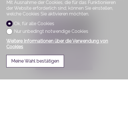
Mit Ausnahme der Cookies, die für das Funktionieren
der Website erforderlich sind, können Sie einstellen,
welche Cookies Sie aktivieren möchten.
Ok, für alle Cookies
Nur unbedingt notwendige Cookies
Weitere Informationen über die Verwendung von
Cookies
Meine Wahl bestätigen
Kontaktieren Sie uns
Partnerimmo SA
Rue sur le Pont 2
1055 Froideville
Tel.
021 801 36 00
Mob.
076 585 64 63
Fax 021 801 23 38
info@partnerimmo.ch