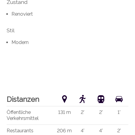
Zustand
Renoviert
Stil
Modern
Distanzen
Öffentliche
131 m
2'
2'
1'
Verkehrsmittel
Restaurants
206 m
4'
4'
2'