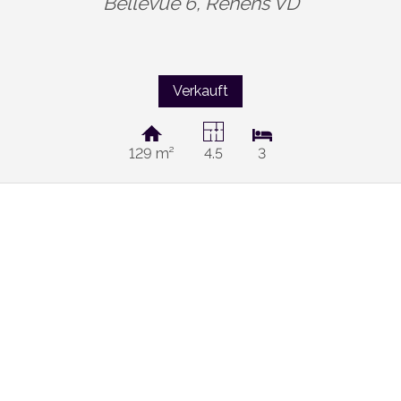
Bellevue 6,
Renens VD
Verkauft
129 m²
4.5
3