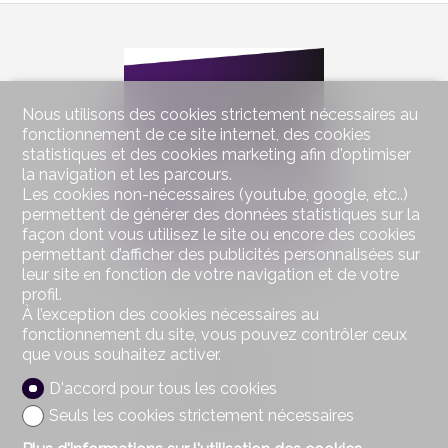
Nous utilisons des cookies strictement nécessaires au
fonctionnement de ce site internet, des cookies
statistiques et des cookies marketing afin d'optimiser
la navigation et les parcours.
Les cookies non-nécessaires (youtube, google, etc..)
permettent de générer des données statistiques sur la
façon dont vous utilisez le site ou encore des cookies
permettant d’afficher des publicités personnalisées sur
leur site en fonction de votre navigation et de votre
Contactez-nous
profil.
À l’exception des cookies nécessaires au
Partnerimmo SA
fonctionnement du site, vous pouvez contrôler ceux
Rue sur le Pont 2
1055 Froideville
que vous souhaitez activer.
Tél.
021 801 36 00
D'accord pour tous les cookies
Mob.
076 585 64 63
Fax 021 801 23 38
Seuls les cookies strictement nécessaires
info@partnerimmo.ch