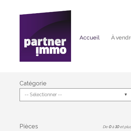
Accueil
À vend
Catégorie
-- Sélectionner --
Pièces
De
0
à
10
et plu