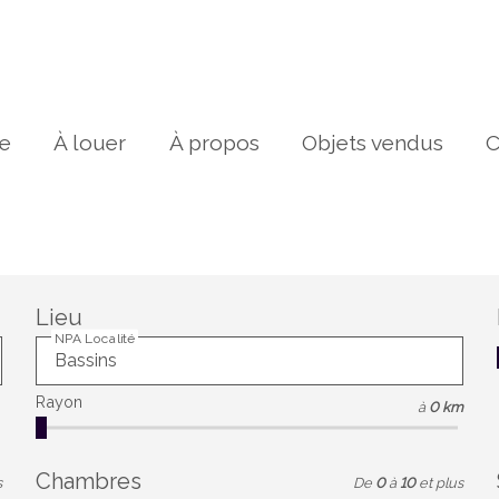
re
À louer
À propos
Objets vendus
C
Lieu
NPA Localité
Rayon
à
0 km
Chambres
s
De
0
à
10
et plus