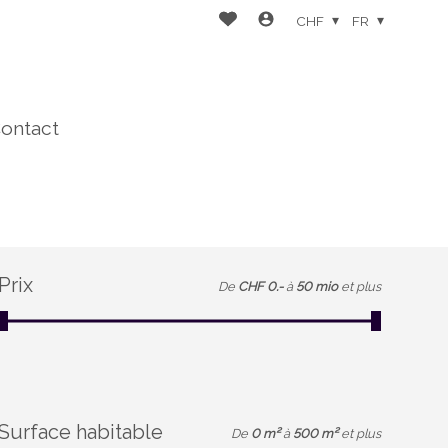
CHF
FR
ontact
Prix
De
CHF 0.-
à
50 mio
et plus
Surface habitable
De
0 m²
à
500 m²
et plus