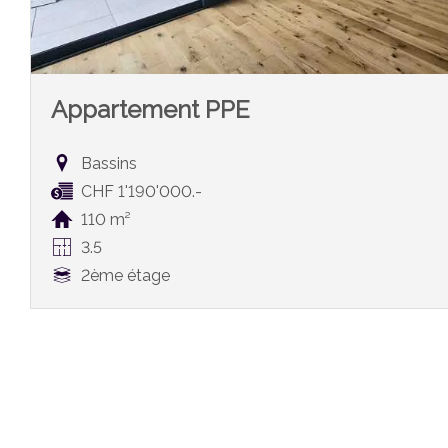
Appartement PPE
Bassins
CHF 1'190'000.-
110 m²
3.5
2ème étage